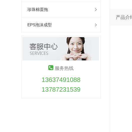
珍珠棉蛋拖
产品介
EPS泡沫成型
服务热线
13637491088
13787231539