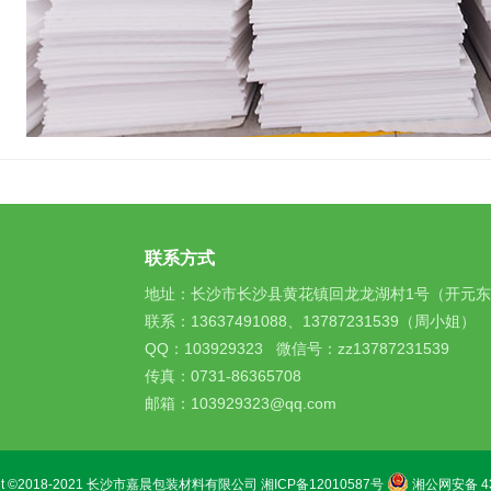
联系方式
地址：长沙市长沙县黄花镇回龙龙湖村1号（开元
联系
：13637491088、13787231539（
周小姐
）
QQ：103929323 微信号：zz13787231539
传真：0731-86365708
邮箱：103929323@qq.com
ght ©2018-2021 长沙市嘉晨包装材料有限公司
湘ICP备12010587号
湘公网安备 43